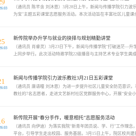
29
（通讯员 陈芊含 刘沐恩）3月28日上午，新闻与传播学院引力
26.03
为宝”主题五彩课堂志愿服务活动。本次活动旨在丰富社区儿童课余
新传院举办升学与就业的抉择与规划精勤讲堂
25
（通讯员 肖睿灵）3月23日下午，新闻与传播学院“打破迷茫—
26.03
上同步举行。此次活动特邀学院22级播音与主持艺术专业学生龚成作
新闻与传播学院引力波乐教社3月21日五彩课堂
21
（通讯员 唐语瞳 刘沐恩）为进一步提升社区儿童安全防范意识，
26.03
教社的7名志愿者，走进文艺新村社区党群服务中心，开展“安全小贴
新传院开展“春分手作，暖意相托”志愿服务活动
16
（通讯员 向伊迪）为落实我院“新青年团员说、学、行”工作理
26.03
平台，引导学生走出校园、服务基层。3月15日上午，院区校共建部联