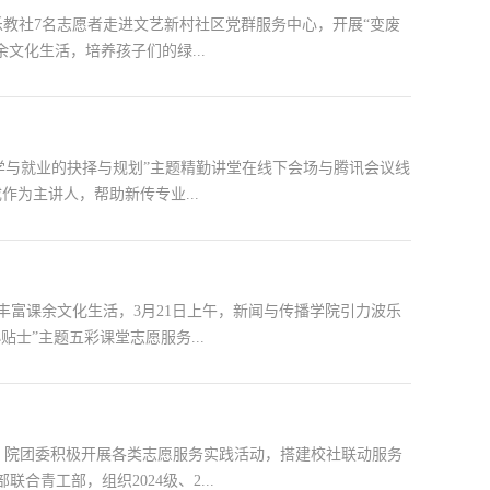
波乐教社7名志愿者走进文艺新村社区党群服务中心，开展“变废
文化生活，培养孩子们的绿...
升学与就业的抉择与规划”主题精勤讲堂在线下会场与腾讯会议线
为主讲人，帮助新传专业...
丰富课余文化生活，3月21日上午，新闻与传播学院引力波乐
士”主题五彩课堂志愿服务...
念，院团委积极开展各类志愿服务实践活动，搭建校社联动服务
合青工部，组织2024级、2...