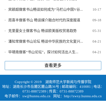
宾颖超做客书山畅谈如何成为“马栏山中国V谷...
10-17
周喜丰做客书山 畅谈媒介融合时代的深度报道
09-18
克里曼女士做客书山 畅谈欧美版权贸易趋势
05-31
潘知常做客书山论坛 畅谈中华民族的文化复兴...
04-21
毕啸南做客“书山论坛”，探讨如何活出人生...
04-21
查看更多
Copyright © 2019
湖南师范大学新闻与传播学院
地址：湖南长沙市岳麓区麓山路36号 | 邮政编码：410081 | 电话：
0731-88872389 | 传真：0731-88872389
电子邮件：xw@hunnu.edu.cn 网址：http://xwxy.hunnu.edu.cn