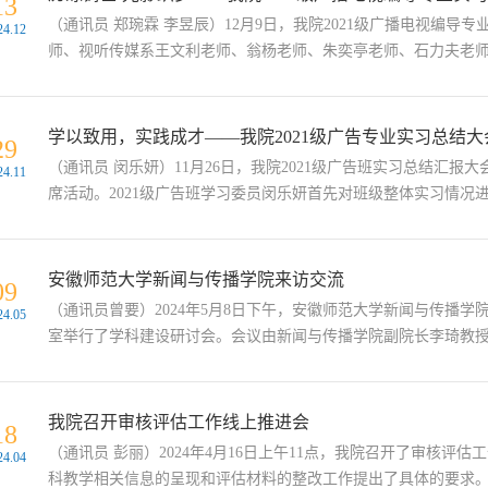
13
（通讯员 郑琬霖 李昱辰）12月9日，我院2021级广播电视编
24.12
师、视听传媒系王文利老师、翁杨老师、朱奕亭老师、石力夫老师、
学以致用，实践成才——我院2021级广告专业实习总结
29
（通讯员 闵乐妍）11月26日，我院2021级广告班实习总结汇报
24.11
席活动。2021级广告班学习委员闵乐妍首先对班级整体实习情况进行
安徽师范大学新闻与传播学院来访交流
09
（通讯员曾要）2024年5月8日下午，安徽师范大学新闻与传播
24.05
室举行了学科建设研讨会。会议由新闻与传播学院副院长李琦教授主
我院召开审核评估工作线上推进会
18
（通讯员 彭丽）2024年4月16日上午11点，我院召开了审核
24.04
科教学相关信息的呈现和评估材料的整改工作提出了具体的要求。她