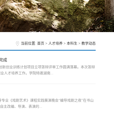
当前位置:
首页
>
人才培养
>
本科生
>
教学动态
完成
学生创新创业训练计划项目立项答辩评审工作圆满落幕。本次答辩
人才培养工作。学院特邀湖南...
电视编导专业《戏剧艺术》课程实践展演晚会“编导戏剧之夜”在书山
主改编、导演、表演的...