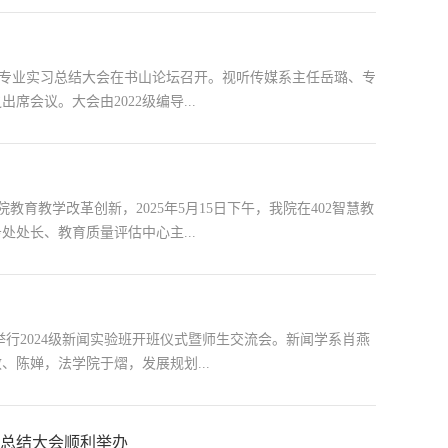
电视编导专业实习总结大会在书山论坛召开。视听传媒系主任岳璐、专
会议。大会由2022级编导...
育教学改革创新，2025年5月15日下午，我院在402智慧教
处处长、教育质量评估中心主...
室举行2024级新闻实验班开班仪式暨师生交流会。新闻学系肖燕
陈婵，法学院于熠，发展规划...
习总结大会顺利举办