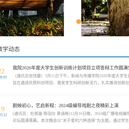
教学动态
我院2026年度大学生创新训练计划项目立项答辩工作圆满
22
（通讯员张恬蕾）5月21日下午，新闻与传播学院2026年度大
26.05
旨在遴选优质科创项目、激发学生科研创新活力，扎实推进创新创业
剧映初心，艺启新程：2024级编导戏剧之夜精彩上演
19
(通讯员：杜佩璇 杨羽仪 黄语晰)12月16日晚，2024级广播
25.12
论坛圆满落幕。本次晚会以“关于爱的六种选择”为主题，通过学生自