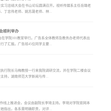
导专业实习总结大会在书山论坛圆满召开。视听传媒系主任岳璐老
丁忠伟老师、姚苏晟老师、林...
大会顺利举办
大会在学院101教室举行。广告系全体教师及教务办老师代表出
了汇报。广告班45位同学主要...
学院执行院长马梅教授一行来我院调研交流，并在学院二楼会议
持，湖南师范大学新闻与传...
评估工作线上推进会，会议由副院长李琦主持。李琦对学院官网本
指出，各系需明确职责，对评...