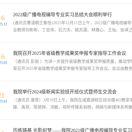
2022级广播电视编导专业实习总结大会顺利举行
16
(通讯员曹语桐王紫怡)2025年12月11日上午，2022级广播
25.12
业教师刘彬彬、丁忠伟、石力夫、姚苏晟、林雅心、王灿、张译之出席
我院召开2025年省级教学成果奖申报专家指导工作会议
16
（通讯员 彭丽 ）为进一步提升省级教学成果奖申报质量，推动学院教
25.05
室召开2025年省级教学成果奖申报专家指导工作会议。会议由教务
我院举行2024级新闻实验班开班仪式暨师生交流会
21
（通讯员 唐莹）3月19日上午，我院在咸嘉湖校区综合楼402教
25.03
雄、禹菲、陈艳辉、汤敏，视听传媒系翁杨，网络与新媒体系熊敏、
历练铸基 光影织梦——我院2021级广播电视编导专业实